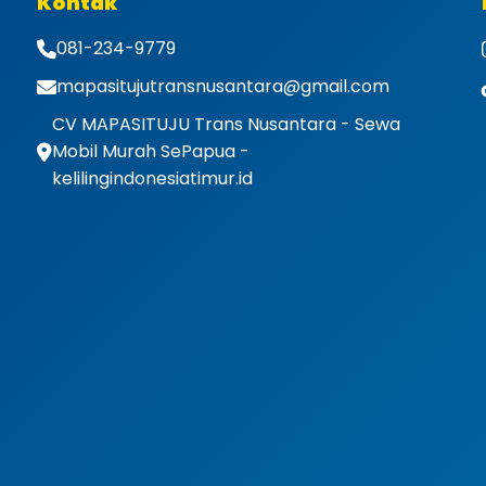
Kontak
081-234-9779
mapasitujutransnusantara@gmail.com
CV MAPASITUJU Trans Nusantara - Sewa
Mobil Murah SePapua -
kelilingindonesiatimur.id