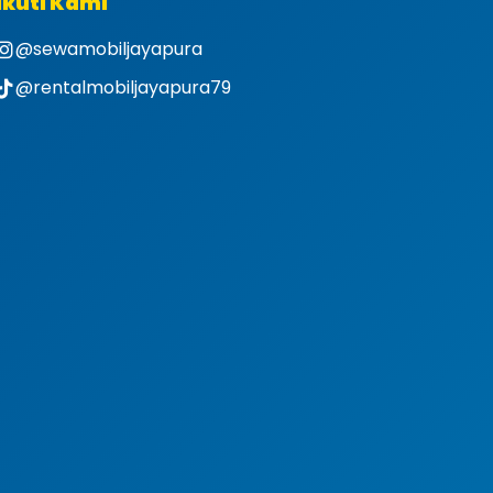
Ikuti Kami
@sewamobiljayapura
@rentalmobiljayapura79