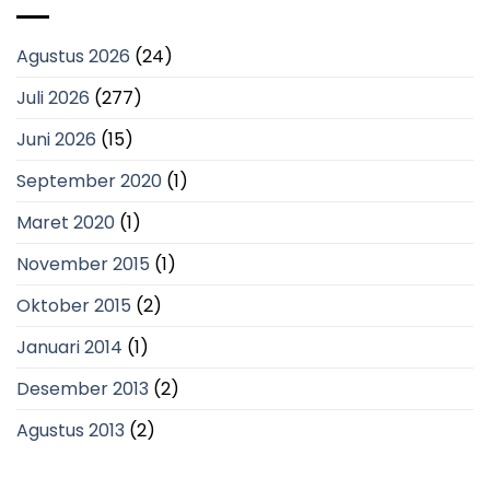
Agustus 2026
(24)
Juli 2026
(277)
Juni 2026
(15)
September 2020
(1)
Maret 2020
(1)
November 2015
(1)
Oktober 2015
(2)
Januari 2014
(1)
Desember 2013
(2)
Agustus 2013
(2)