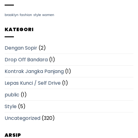
Table
unterwegs
Playground
brooklyn
fashion
style
women
KATEGORI
Dengan Sopir
(2)
Drop Off Bandara
(1)
Kontrak Jangka Panjang
(1)
Lepas Kunci / Self Drive
(1)
public
(1)
Style
(5)
Uncategorized
(320)
ARSIP