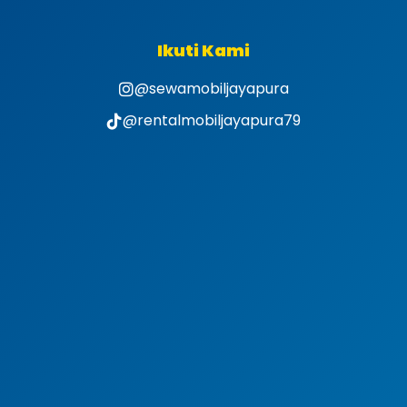
Ikuti Kami
@sewamobiljayapura
@rentalmobiljayapura79