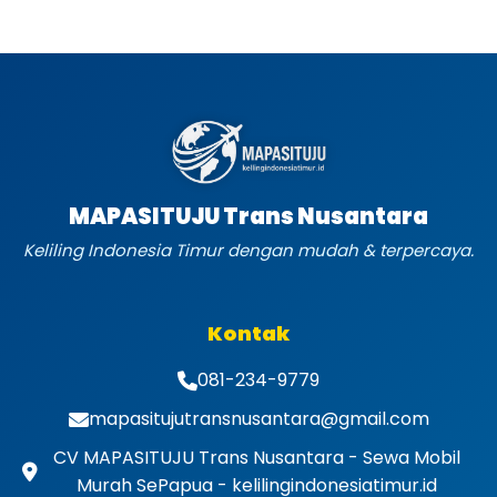
MAPASITUJU Trans Nusantara
Keliling Indonesia Timur dengan mudah & terpercaya.
Kontak
081-234-9779
mapasitujutransnusantara@gmail.com
CV MAPASITUJU Trans Nusantara - Sewa Mobil
Murah SePapua - kelilingindonesiatimur.id