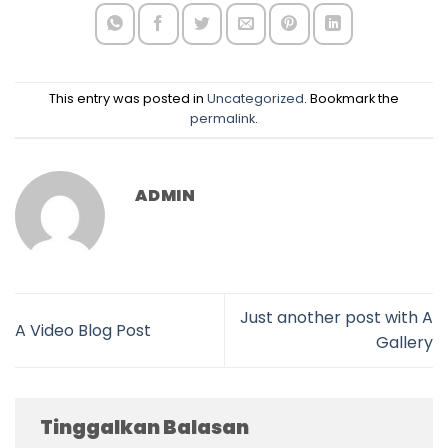
This entry was posted in
Uncategorized
. Bookmark the
permalink
.
ADMIN
Just another post with A
A Video Blog Post
Gallery
Tinggalkan Balasan