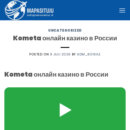
Skip
to
content
UNCATEGORIZED
Kometa онлайн казино в России
POSTED ON
9 JULI 2026
BY
ADM_8319A2
Kometa онлайн казино в России
▶️