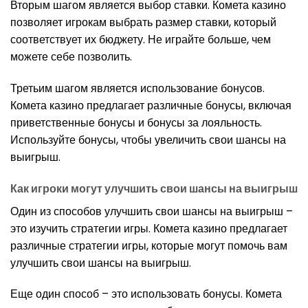
Вторым шагом является выбор ставки. Комета казино
позволяет игрокам выбрать размер ставки, который
соответствует их бюджету. Не играйте больше, чем
можете себе позволить.
Третьим шагом является использование бонусов.
Комета казино предлагает различные бонусы, включая
приветственные бонусы и бонусы за лояльность.
Используйте бонусы, чтобы увеличить свои шансы на
выигрыш.
Как игроки могут улучшить свои шансы на выигрыш
Один из способов улучшить свои шансы на выигрыш –
это изучить стратегии игры. Комета казино предлагает
различные стратегии игры, которые могут помочь вам
улучшить свои шансы на выигрыш.
Еще один способ – это использовать бонусы. Комета