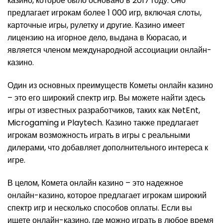
казино, которое было основано в 2017 году. Оно
предлагает игрокам более 1 000 игр, включая слоты,
карточные игры, рулетку и другие. Казино имеет
лицензию на игорное дело, выдана в Кюрасао, и
является членом международной ассоциации онлайн-
казино.
Один из основных преимуществ Кометы онлайн казино
– это его широкий спектр игр. Вы можете найти здесь
игры от известных разработчиков, таких как NetEnt,
Microgaming и Playtech. Казино также предлагает
игрокам возможность играть в игры с реальными
дилерами, что добавляет дополнительного интереса к
игре.
В целом, Комета онлайн казино – это надежное
онлайн-казино, которое предлагает игрокам широкий
спектр игр и несколько способов оплаты. Если вы
ищете онлайн-казино, где можно играть в любое время