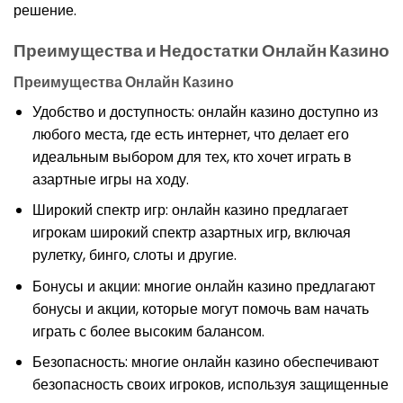
решение.
Преимущества и Недостатки Онлайн Казино
Преимущества Онлайн Казино
Удобство и доступность: онлайн казино доступно из
любого места, где есть интернет, что делает его
идеальным выбором для тех, кто хочет играть в
азартные игры на ходу.
Широкий спектр игр: онлайн казино предлагает
игрокам широкий спектр азартных игр, включая
рулетку, бинго, слоты и другие.
Бонусы и акции: многие онлайн казино предлагают
бонусы и акции, которые могут помочь вам начать
играть с более высоким балансом.
Безопасность: многие онлайн казино обеспечивают
безопасность своих игроков, используя защищенные