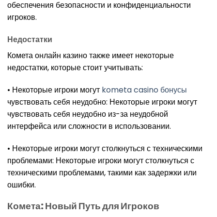
обеспечения безопасности и конфиденциальности
игроков.
Недостатки
Комета онлайн казино также имеет некоторые
недостатки, которые стоит учитывать:
• Некоторые игроки могут
kometa casino бонусы
чувствовать себя неудобно: Некоторые игроки могут
чувствовать себя неудобно из-за неудобной
интерфейса или сложности в использовании.
• Некоторые игроки могут столкнуться с техническими
проблемами: Некоторые игроки могут столкнуться с
техническими проблемами, такими как задержки или
ошибки.
Комета: Новый Путь для Игроков