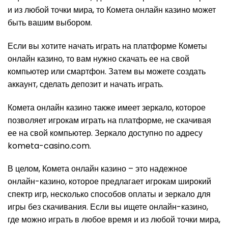
и из любой точки мира, то Комета онлайн казино может
быть вашим выбором.
Если вы хотите начать играть на платформе Кометы
онлайн казино, то вам нужно скачать ее на свой
компьютер или смартфон. Затем вы можете создать
аккаунт, сделать депозит и начать играть.
Комета онлайн казино также имеет зеркало, которое
позволяет игрокам играть на платформе, не скачивая
ее на свой компьютер. Зеркало доступно по адресу
kometa-casino.com.
В целом, Комета онлайн казино – это надежное
онлайн-казино, которое предлагает игрокам широкий
спектр игр, несколько способов оплаты и зеркало для
игры без скачивания. Если вы ищете онлайн-казино,
где можно играть в любое время и из любой точки мира,