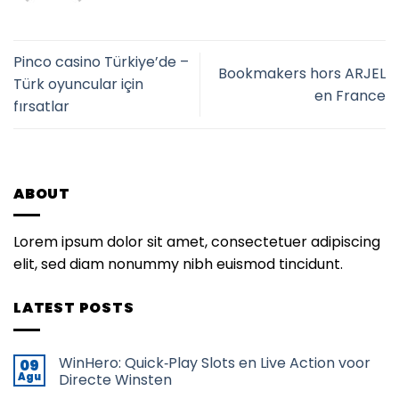
Pinco casino Türkiye’de –
Bookmakers hors ARJEL
Türk oyuncular için
en France
fırsatlar
ABOUT
Lorem ipsum dolor sit amet, consectetuer adipiscing
elit, sed diam nonummy nibh euismod tincidunt.
LATEST POSTS
WinHero: Quick‑Play Slots en Live Action voor
09
Agu
Directe Winsten
Tak