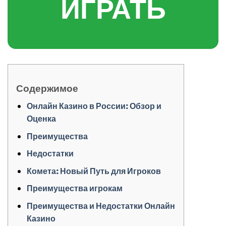
ИГРАТЬ
Содержимое
Онлайн Казино в России: Обзор и
Оценка
Преимущества
Недостатки
Комета: Новый Путь для Игроков
Преимущества игрокам
Преимущества и Недостатки Онлайн
Казино