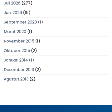
Juli 2026
(277)
Juni 2026
(15)
September 2020
(1)
Maret 2020
(1)
November 2015
(1)
Oktober 2015
(2)
Januari 2014
(1)
Desember 2013
(2)
Agustus 2013
(2)