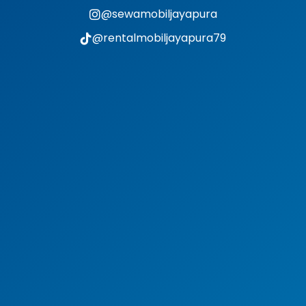
@sewamobiljayapura
@rentalmobiljayapura79