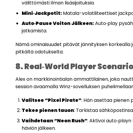
välittömästi ilman lisäsijoituksia.
Mini‑Jackpotit:
Matala-volatiliteettiset jack
Auto‑Pause Voiton Jälkeen:
Auto‑play pysähty
jatkamista.
Nämä ominaisuudet pitävät jännityksen korkealla ja
pitkältä odotukselta.
8. Real‑World Player Scenario
Alex on markkinointialan ammattilainen, joka nauttii 
session avaamalla Winz-sovelluksen puhelimellaan
Valitsee “Pixel Pirate”
: Hän asettaa pienen 
Tekee pienen tauon
: Tarkistaa sähköpostinsa
Vaihdetaan “Neon Rush”
: Aktivoi auto‑play
häviön jälkeen.