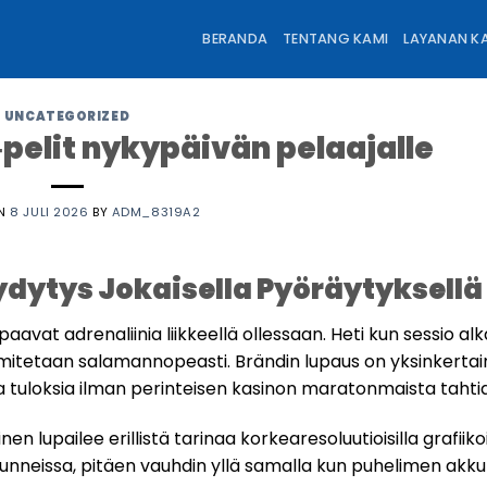
BERANDA
TENTANG KAMI
LAYANAN K
UNCATEGORIZED
‑pelit nykypäivän pelaajalle
ON
8 JULI 2026
BY
ADM_8319A2
yydytys Jokaisella Pyöräytyksellä
aavat adrenaliinia liikkeellä ollessaan. Heti kun sessio alk
toimitetaan salamannopeasti. Brändin lupaus on yksinkertai
ia tuloksia ilman perinteisen kasinon maratonmaista tahtia
en lupailee erillistä tarinaa korkearesoluutioisilla grafiikoi
kunneissa, pitäen vauhdin yllä samalla kun puhelimen akk