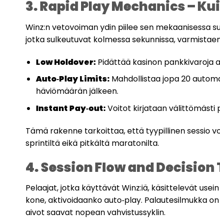
3. Rapid Play Mechanics – Ku
Winz:n vetovoiman ydin piilee sen mekaanisessa s
jotka sulkeutuvat kolmessa sekunnissa, varmistaen 
Low Holdover:
Pidättää kasinon pankkivaroja al
Auto‑Play Limits:
Mahdollistaa jopa 20 automa
häviömäärän jälkeen.
Instant Pay‑out:
Voitot kirjataan välittömästi 
Tämä rakenne tarkoittaa, että tyypillinen sessio vo
sprintiltä eikä pitkältä maratonilta.
4. Session Flow and Decision
Pelaajat, jotka käyttävät Winz:iä, käsittelevät us
kone, aktivoidaanko auto‑play. Palautesilmukka on
aivot saavat nopean vahvistussyklin.