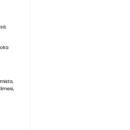
sä;
joka
amista,
limesi,