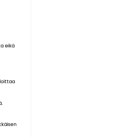
ta eikä
loittaa
ä.
kkäisen