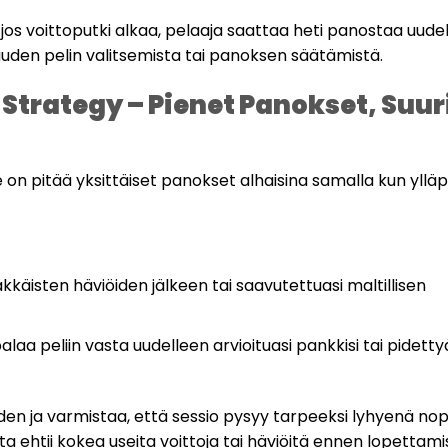
 voittoputki alkaa, pelaaja saattaa heti panostaa uudell
uden pelin valitsemista tai panoksen säätämistä.
 Strategy – Pienet Panokset, Suur
le on pitää yksittäiset panokset alhaisina samalla kun yllä
äisten häviöiden jälkeen tai saavutettuasi maltillisen
laa peliin vasta uudelleen arvioituasi pankkisi tai pidetty
den ja varmistaa, että sessio pysyy tarpeeksi lyhyenä no
ta ehtii kokea useita voittoja tai häviöitä ennen lopettami