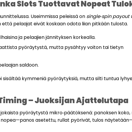
inka Slots Tuottavat Nopeat Tulo
uunnittelussa. Useimmissa peleissä on
single‑spin payout
että pelaajat eivät koskaan odota liian pitkään tulosta.
haisina ja pelaajien jännityksen korkealla.
attista pyöräytystä, mutta pysähtyy voiton tai tietyn
pelaajan saldoon.
i sisältää kymmeniä pyöräytyksiä, mutta silti tuntua lyhye
 Timing – Juoksijan Ajattelutapa
ein jokaista pyöräytystä mikro‑päätöksenä: panoksen koko,
 nopea—panos asetettu, rullat pyörivät, tulos näytetään